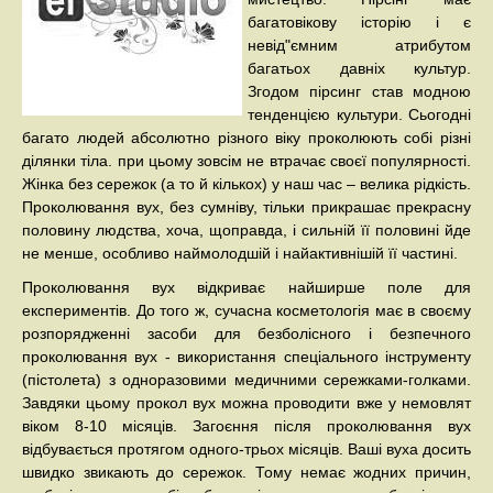
багатовікову історію і є
невід"ємним атрибутом
багатьох давніх культур.
Згодом пірсинг став модною
тенденцією культури. Сьогодні
багато людей абсолютно різного віку проколюють собі різні
ділянки тіла. при цьому зовсім не втрачає своєї популярності.
Жінка без сережок (а то й кількох) у наш час – велика рідкість.
Проколювання вух, без сумніву, тільки прикрашає прекрасну
половину людства, хоча, щоправда, і сильній її половині йде
не менше, особливо наймолодшій і найактивнішій її частині.
Проколювання вух відкриває найширше поле для
експериментів. До того ж, сучасна косметологія має в своєму
розпорядженні засоби для безболісного і безпечного
проколювання вух - використання спеціального інструменту
(пістолета) з одноразовими медичними сережками-голками.
Завдяки цьому прокол вух можна проводити вже у немовлят
віком 8-10 місяців. Загоєння після проколювання вух
відбувається протягом одного-трьох місяців. Ваші вуха досить
швидко звикають до сережок. Тому немає жодних причин,