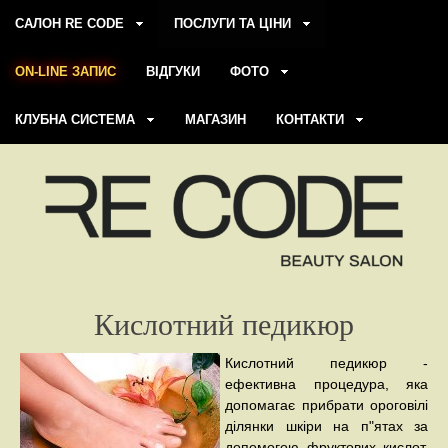
САЛОН RE CODE
ПОСЛУГИ ТА ЦІНИ
ON-LINE ЗАПИС
ВІДГУКИ
ФОТО
КЛУБНА СИСТЕМА
МАГАЗИН
КОНТАКТИ
Кислотний педикюр
Кислотний педикюр -
ефективна процедура, яка
допомагає прибрати ороговілі
ділянки шкіри на п"ятах за
допомогою фруктових кислот.