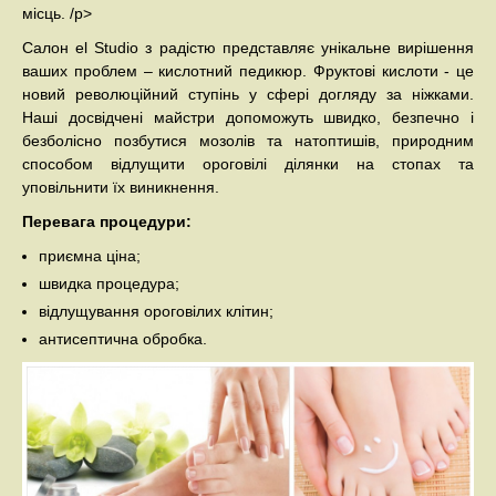
місць. /p>
Салон el Studio з радістю представляє унікальне вирішення
ваших проблем – кислотний педикюр. Фруктові кислоти - це
новий революційний ступінь у сфері догляду за ніжками.
Наші досвідчені майстри допоможуть швидко, безпечно і
безболісно позбутися мозолів та натоптишів, природним
способом відлущити ороговілі ділянки на стопах та
уповільнити їх виникнення.
Перевага процедури:
приємна ціна;
швидка процедура;
відлущування ороговілих клітин;
антисептична обробка.