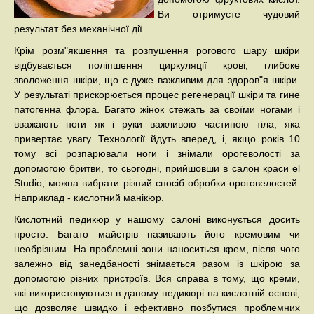
Ви отримуєте чудовий
результат без механічної дії.
Крім розм"якшення та розпушення рогового шару шкіри
відбувається поліпшення циркуляції крові, глибоке
зволоження шкіри, що є дуже важливим для здоров"я шкіри.
У результаті прискорюється процес регенерації шкіри та гине
патогенна флора. Багато жінок стежать за своїми ногами і
вважають ноги як і руки важливою частиною тіла, яка
привертає увагу. Технології йдуть вперед, і, якщо років 10
тому всі розпарювали ноги і знімали орогеволості за
допомогою бритви, то сьогодні, прийшовши в салон краси el
Studio, можна вибрати різний спосіб обробки ороговелостей.
Наприклад - кислотний манікюр.
Кислотний педикюр у нашому салоні виконується досить
просто. Багато майстрів називають його кремовим чи
необрізним. На проблемні зони наноситься крем, після чого
залежно від занедбаності знімається разом із шкірою за
допомогою різних пристроїв. Вся справа в тому, що креми,
які використовуються в даному педикюрі на кислотній основі,
що дозволяє швидко і ефективно позбутися проблемних